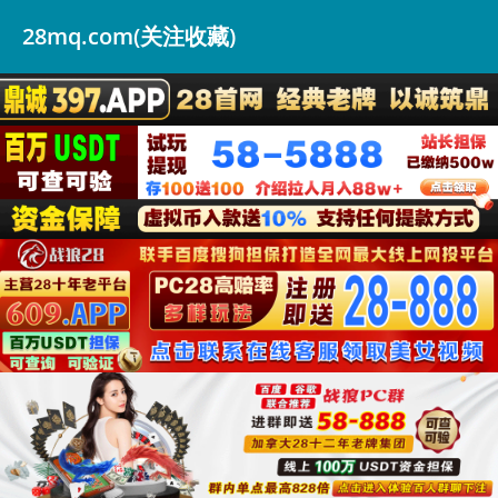
28mq.com(关注收藏)